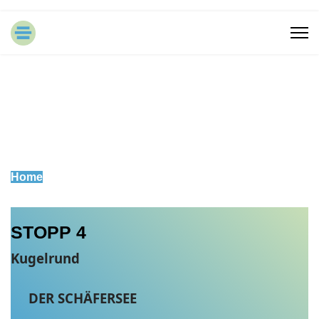
Home
STOPP 4
Kugelrund
DER SCHÄFERSEE