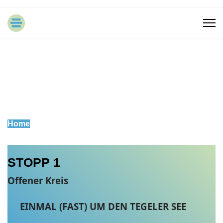
Home
STOPP 1
Offener Kreis
EINMAL (FAST) UM DEN TEGELER SEE